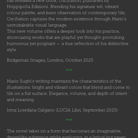
has released a new book, Oscillation, published by
Hoppipolla Edizioni. Blending his signature wit, vibrant
colour palette, and keen observation of contemporary life,
Oscillation captures the modern existence through Mario’s
unmistakable visual language.
This new volume offers a deeper look into his practice,
showcasing works that are playful yet thought-provoking,
humorous yet poignant — a true reflection of his distinctive
style.
Bridgeman Images, London, October 2025
***
Mario Sughi's writing maintains the characteristics of the
illustrations: bright and vibrant colors that blend and come to
life on a flat surface. Elegance, volume, and depth of intent
and meaning.
Irma Loredana Galgano (LUCIA Libri, September 2025)
***
The novel takes on a form that becomes an imaginative,
dreamlike substance while exploring, in a lyrical but never