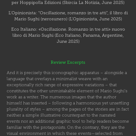
per Hoppipolla Edizioni (Sbircia La Notizia, June 2025)
L'Opinionista: “Oscillazione, romanzo in tre atti”, il libro di
Mario Sughi (nerosunero) (L'Opinionista, June 2025)
Eco Italiano: «Oscillazione. Romanzo in tre atti» nuovo
libro di Mario Sughi (Eco Italiano, Panama, Argentine,
June 2025)
Review Excerpts
And it is precisely this iconographic apparatus – alongside a
language that overlays a minimalist weave with an
exceptionally rich range of expressive variations – that
constitutes the other unmistakable element of Mario Sughi’s
work as a writer. The numerous images that the author
himself has inserted – following a harmonious yet unsettling
plurality of styles – among the pages of the stories are in fact
neither a simple illustrative counterpart to the narrated
events nor an additional graphic tool to help readers become
familiar with the protagonists. On the contrary, they are the
visual environment in which these events—selected from