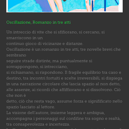
Oscillazione, Romanzo in tre atti
Un intreccio di vite che si sfifiorano, si cercano, si
smarriscono in un
continuo gioco di vicinanze e distanze.
Oscillazione è un romanzo in tre atti, tre novelle brevi che
sembrano
seguire strade distinte, ma puntualmente si
sovrappongono, si intrecciano,
si richiamano, si rispondono. Il fragile equilibrio tra caso e
destino, tra incontri fortuiti e scelte irreversibili, si dispiega
in una narrazione circolare che lascia spazio al non detto,
alle assenze, ai ricordi che affiffiorano e si dissolvono. Ciò
che non è
detto, ciò che resta vago, assume forza e signifificato nello
spazio lasciato al lettore.
La visione dell’autore, insieme leggera e ambigua,
accompagna i personaggi sul confifine tra sogno e realtà,
tra consapevolezza e incertezza.